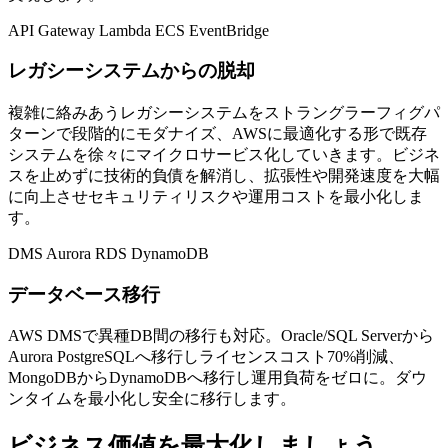
API Gateway
Lambda
ECS
EventBridge
レガシーシステムからの脱却
複雑に絡みあうレガシーシステムをストラングラーフィグパ
ターンで段階的にモダナイズ、AWSに最適化する形で既存
システムを徐々にマイクロサービス化していきます。ビジネ
スを止めずに技術的負債を解消し、拡張性や開発速度を大幅
に向上させセキュリティリスクや運用コストを最小化しま
す。
DMS
Aurora
RDS
DynamoDB
データベース移行
AWS DMSで異種DB間の移行も対応。Oracle/SQL Serverから
Aurora PostgreSQLへ移行しライセンスコスト70%削減、
MongoDBからDynamoDBへ移行し運用負荷をゼロに。ダウ
ンタイムを最小化し安全に移行します。
ビジネス価値を最大化しましょう