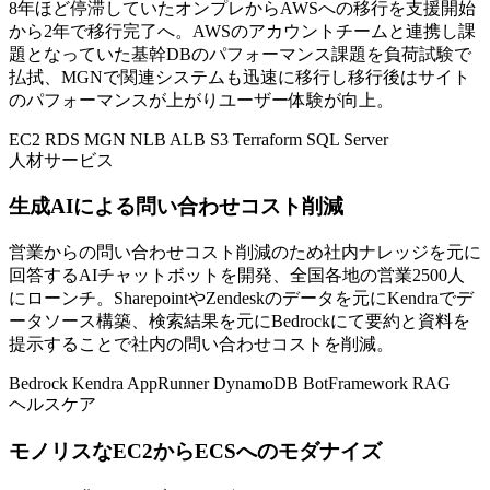
8年ほど停滞していたオンプレからAWSへの移行を支援開始
から2年で移行完了へ。AWSのアカウントチームと連携し課
題となっていた基幹DBのパフォーマンス課題を負荷試験で
払拭、MGNで関連システムも迅速に移行し移行後はサイト
のパフォーマンスが上がりユーザー体験が向上。
EC2
RDS
MGN
NLB
ALB
S3
Terraform
SQL Server
人材サービス
生成AIによる問い合わせコスト削減
営業からの問い合わせコスト削減のため社内ナレッジを元に
回答するAIチャットボットを開発、全国各地の営業2500人
にローンチ。SharepointやZendeskのデータを元にKendraでデ
ータソース構築、検索結果を元にBedrockにて要約と資料を
提示することで社内の問い合わせコストを削減。
Bedrock
Kendra
AppRunner
DynamoDB
BotFramework
RAG
ヘルスケア
モノリスなEC2からECSへのモダナイズ