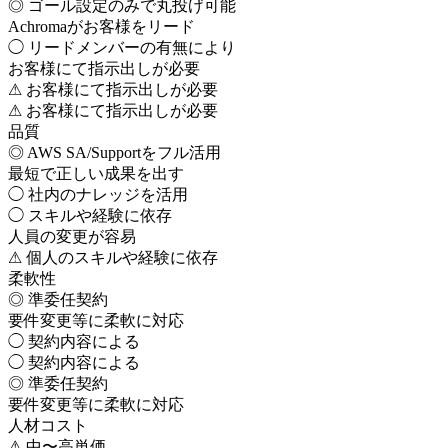
◎
ゴール設定のみで丸投げ可能
Achromaがお客様をリード
◯
リードメンバーの有無により
お客様にて指示出しが必要
⚠
お客様にて指示出しが必要
⚠
お客様にて指示出しが必要
品質
◎
AWS SA/Supportをフル活用
最短で正しい成果を出す
◯
社内のナレッジを活用
◯
スキルや経験に依存
人員の変更が容易
⚠
個人のスキルや経験に依存
柔軟性
◎
準委任契約
要件変更等に柔軟に対応
◯
契約内容による
◯
契約内容による
◎
準委任契約
要件変更等に柔軟に対応
人材コスト
⚠
中〜高単価